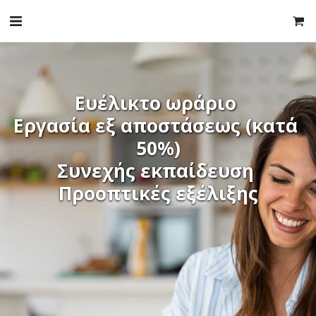
Ευέλικτο ωράριο 
Εργασία εξ αποστάσεως (κατά 
50%)
Συνεχής εκπαίδευση 
Προοπτικές εξέλιξης